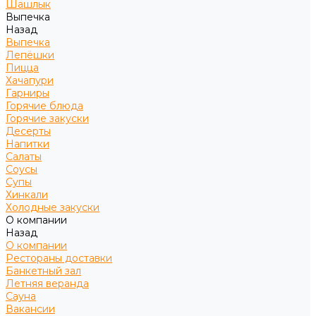
Шашлык
Выпечка
Назад
Выпечка
Лепёшки
Пицца
Хачапури
Гарниры
Горячие блюда
Горячие закуски
Десерты
Напитки
Салаты
Соусы
Супы
Хинкали
Холодные закуски
О компании
Назад
О компании
Рестораны доставки
Банкетный зал
Летняя веранда
Сауна
Вакансии