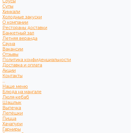
Соусы
Супы
Хинкали
Холодные закуски
О компании
Рестораны доставки
Банкетный зал
Летняя веранда
Сауна
Вакансии
Отзывы
Политика конфиденциальности
Доставка и оплата
Акции
Контакты
...
Наше меню
Блюда на мангале
Люля-кебаб
Шашлык
Выпечка
Лепёшки
Пицца
Хачапури
Гарниры