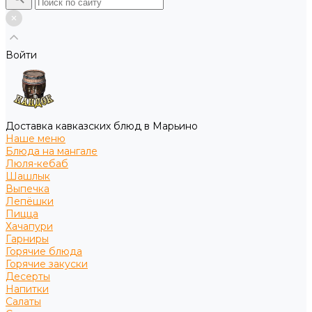
Войти
Доставка кавказских блюд в Марьино
Наше меню
Блюда на мангале
Люля-кебаб
Шашлык
Выпечка
Лепёшки
Пицца
Хачапури
Гарниры
Горячие блюда
Горячие закуски
Десерты
Напитки
Салаты