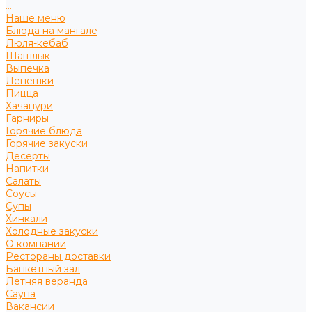
...
Наше меню
Блюда на мангале
Люля-кебаб
Шашлык
Выпечка
Лепёшки
Пицца
Хачапури
Гарниры
Горячие блюда
Горячие закуски
Десерты
Напитки
Салаты
Соусы
Супы
Хинкали
Холодные закуски
О компании
Рестораны доставки
Банкетный зал
Летняя веранда
Сауна
Вакансии