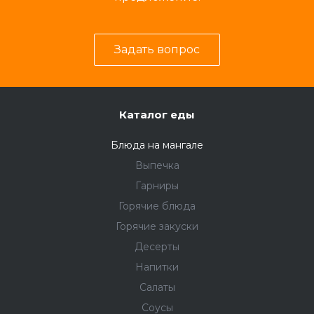
Задать вопрос
Каталог еды
Блюда на мангале
Выпечка
Гарниры
Горячие блюда
Горячие закуски
Десерты
Напитки
Салаты
Соусы