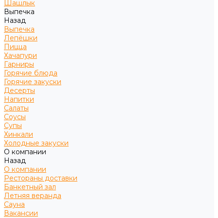
Шашлык
Выпечка
Назад
Выпечка
Лепёшки
Пицца
Хачапури
Гарниры
Горячие блюда
Горячие закуски
Десерты
Напитки
Салаты
Соусы
Супы
Хинкали
Холодные закуски
О компании
Назад
О компании
Рестораны доставки
Банкетный зал
Летняя веранда
Сауна
Вакансии