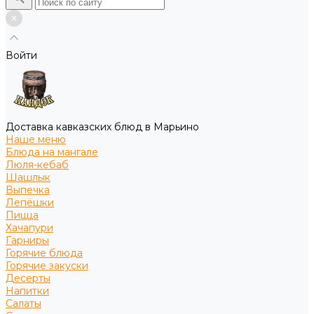
Войти
Доставка кавказских блюд в Марьино
Наше меню
Блюда на мангале
Люля-кебаб
Шашлык
Выпечка
Лепёшки
Пицца
Хачапури
Гарниры
Горячие блюда
Горячие закуски
Десерты
Напитки
Салаты