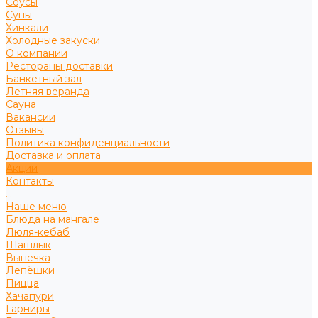
Соусы
Супы
Хинкали
Холодные закуски
О компании
Рестораны доставки
Банкетный зал
Летняя веранда
Сауна
Вакансии
Отзывы
Политика конфиденциальности
Доставка и оплата
Акции
Контакты
...
Наше меню
Блюда на мангале
Люля-кебаб
Шашлык
Выпечка
Лепёшки
Пицца
Хачапури
Гарниры