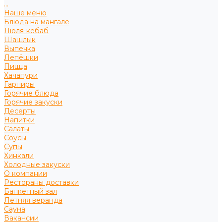
...
Наше меню
Блюда на мангале
Люля-кебаб
Шашлык
Выпечка
Лепёшки
Пицца
Хачапури
Гарниры
Горячие блюда
Горячие закуски
Десерты
Напитки
Салаты
Соусы
Супы
Хинкали
Холодные закуски
О компании
Рестораны доставки
Банкетный зал
Летняя веранда
Сауна
Вакансии