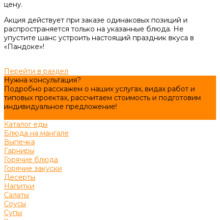
цену.
Акция действует при заказе одинаковых позиций и
распространяется только на указанные блюда. Не
упустите шанс устроить настоящий праздник вкуса в
«Пандоке»!
Перейти в раздел
Нужна консультация?
Подробно расскажем о наших услугах, видах работ и
типовых проектах, рассчитаем стоимость и подготовим
индивидуальное предложение!
Задать вопрос
Каталог еды
Блюда на мангале
Выпечка
Гарниры
Горячие блюда
Горячие закуски
Десерты
Напитки
Салаты
Соусы
Супы