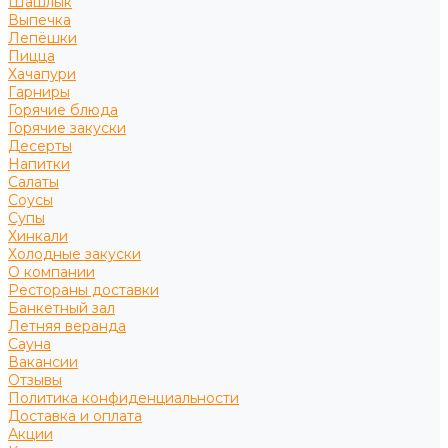
Шашлык
Выпечка
Лепёшки
Пицца
Хачапури
Гарниры
Горячие блюда
Горячие закуски
Десерты
Напитки
Салаты
Соусы
Супы
Хинкали
Холодные закуски
О компании
Рестораны доставки
Банкетный зал
Летняя веранда
Сауна
Вакансии
Отзывы
Политика конфиденциальности
Доставка и оплата
Акции