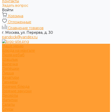
Контакты
Задать вопрос
Войти
Корзина
Отложенные
Сравнение товаров
г. Москва, ул. Перерва, д. 30
pandock@yandex.ru
Наше меню
Блюда на мангале
Люля-кебаб
Шашлык
Выпечка
Лепёшки
Пицца
Хачапури
Гарниры
Горячие блюда
Горячие закуски
Десерты
Напитки
Салаты
Соусы