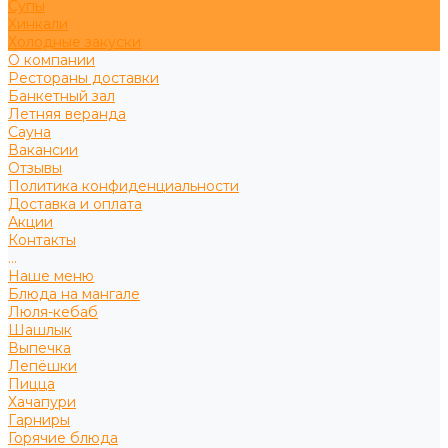
Супы
Хинкали
Холодные закуски
О компании
Рестораны доставки
Банкетный зал
Летняя веранда
Сауна
Вакансии
Отзывы
Политика конфиденциальности
Доставка и оплата
Акции
Контакты
...
Наше меню
Блюда на мангале
Люля-кебаб
Шашлык
Выпечка
Лепёшки
Пицца
Хачапури
Гарниры
Горячие блюда