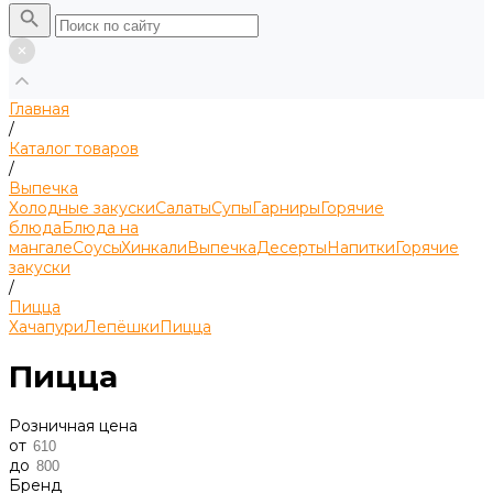
Главная
/
Каталог товаров
/
Выпечка
Холодные закуски
Салаты
Супы
Гарниры
Горячие
блюда
Блюда на
мангале
Соусы
Хинкали
Выпечка
Десерты
Напитки
Горячие
закуски
/
Пицца
Хачапури
Лепёшки
Пицца
Пицца
Розничная цена
от
до
Бренд