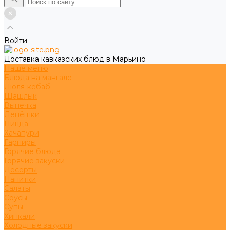
Войти
Доставка кавказских блюд в Марьино
Наше меню
Блюда на мангале
Люля-кебаб
Шашлык
Выпечка
Лепёшки
Пицца
Хачапури
Гарниры
Горячие блюда
Горячие закуски
Десерты
Напитки
Салаты
Соусы
Супы
Хинкали
Холодные закуски